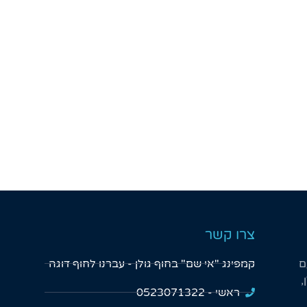
צרו קשר
ם
אורלי. ש
קמפינג "אי שם" בחוף גולן - עברנו לחוף דוגה
★
★
★
★
★
,
צאנו מסלול מים
סוף סוף מקום עם אוהלים מרווחים שמת
ראשי - 0523071322
ה - היה פשוט תענוג גם
בדיוק למשפחות