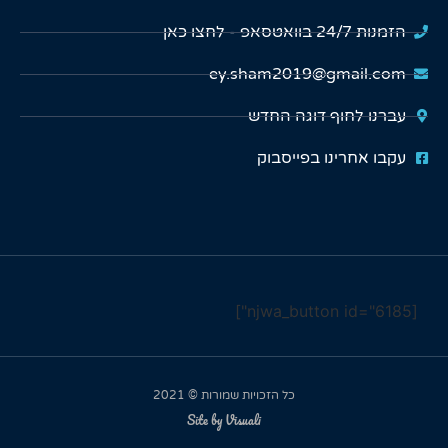
הזמנות 24/7 בוואטסאפ - לחצו כאן
ey.sham2019@gmail.com
עברנו לחוף דוגה החדש
עקבו אחרינו בפייסבוק
[njwa_button id="6185"]
כל הזכויות שמורות © 2021
Site by Visuali