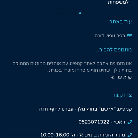
לציין שהאתר נקי מאוד גם במקלחות ובשירותים.
עוד באתר:
כפר נופש דוגה
מוזמנים להכיר…
אנו מזמינים אתכם לאתר קמפינג עם אוהלים ממוזגים הממוקם
בחוף גולן, שהינו חוף מוסדר ומוכרז בכנרת .
קרא עוד »
צרו קשר
קמפינג "אי שם" בחוף גולן - עברנו לחוף דוגה
ראשי - 0523071322
מוקד הזמנות בימים א'- ה' 10:00-16:00